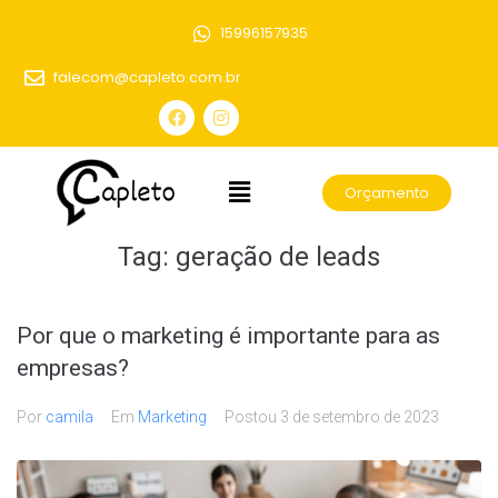
15996157935
falecom@capleto.com.br
Orçamento
Tag:
geração de leads
Por que o marketing é importante para as
empresas?
Por
camila
Em
Marketing
Postou
3 de setembro de 2023