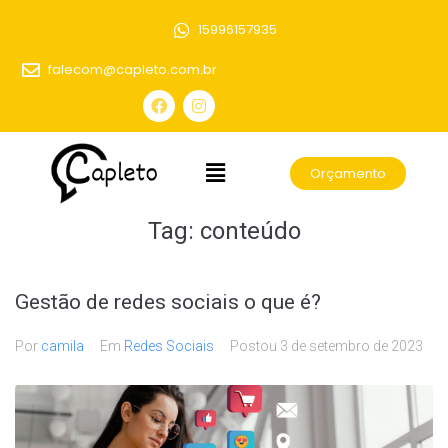
15996157935
falecom@capleto.com.br
Orçamento
Tag:
conteúdo
Gestão de redes sociais o que é?
Por
camila
Em
Redes Sociais
Postou
3 de setembro de 2023